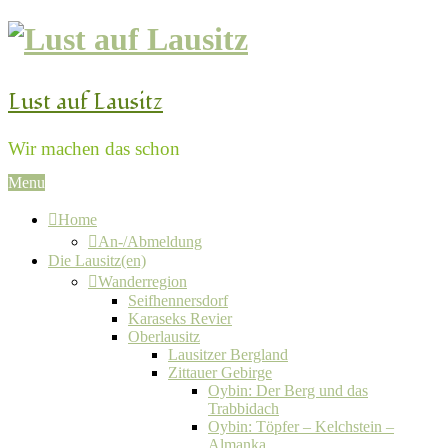
Lust auf Lausitz
Wir machen das schon
Menu
Home
An-/Abmeldung
Die Lausitz(en)
Wanderregion
Seifhennersdorf
Karaseks Revier
Oberlausitz
Lausitzer Bergland
Zittauer Gebirge
Oybin: Der Berg und das
Trabbidach
Oybin: Töpfer – Kelchstein –
Almanka