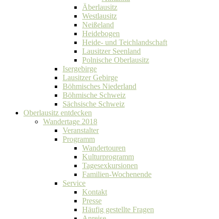
Äberlausitz
Westlausitz
Neißeland
Heidebogen
Heide- und Teichlandschaft
Lausitzer Seenland
Polnische Oberlausitz
Isergebirge
Lausitzer Gebirge
Böhmisches Niederland
Böhmische Schweiz
Sächsische Schweiz
Oberlausitz entdecken
Wandertage 2018
Veranstalter
Programm
Wandertouren
Kulturprogramm
Tagesexkursionen
Familien-Wochenende
Service
Kontakt
Presse
Häufig gestellte Fragen
Anreise