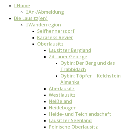
Home
An-/Abmeldung
Die Lausitz(en)
Wanderregion
Seifhennersdorf
Karaseks Revier
Oberlausitz
Lausitzer Bergland
Zittauer Gebirge
Oybin: Der Berg und das
Trabbidach
Oybin: Töpfer – Kelchstein –
Almanka
Äberlausitz
Westlausitz
Neißeland
Heidebogen
Heide- und Teichlandschaft
Lausitzer Seenland
Polnische Oberlausitz