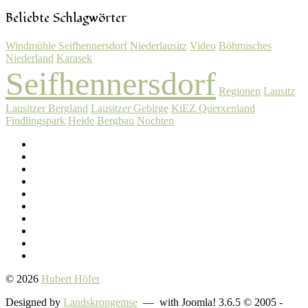
Beliebte Schlagwörter
Windmühle Seifhennersdorf
Niederlausitz
Video
Böhmisches
Niederland
Karasek
Seifhennersdorf
Regionen
Lausitz
Lausitzer Bergland
Lausitzer Gebirge
KiEZ Querxenland
Findlingspark
Heide
Bergbau
Nochten
© 2026
Hubert Höfer
Designed by
Landskrongemse
— with Joomla! 3.6.5 © 2005 -