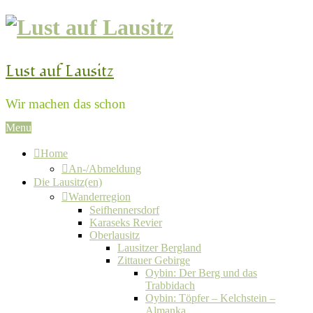
Lust auf Lausitz
Wir machen das schon
Menu
Home
An-/Abmeldung
Die Lausitz(en)
Wanderregion
Seifhennersdorf
Karaseks Revier
Oberlausitz
Lausitzer Bergland
Zittauer Gebirge
Oybin: Der Berg und das
Trabbidach
Oybin: Töpfer – Kelchstein –
Almanka