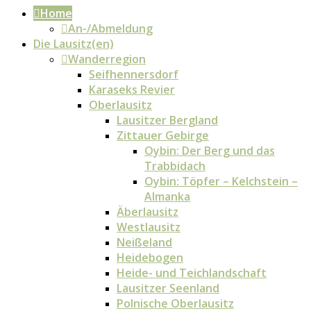
Home
An-/Abmeldung
Die Lausitz(en)
Wanderregion
Seifhennersdorf
Karaseks Revier
Oberlausitz
Lausitzer Bergland
Zittauer Gebirge
Oybin: Der Berg und das
Trabbidach
Oybin: Töpfer – Kelchstein –
Almanka
Äberlausitz
Westlausitz
Neißeland
Heidebogen
Heide- und Teichlandschaft
Lausitzer Seenland
Polnische Oberlausitz