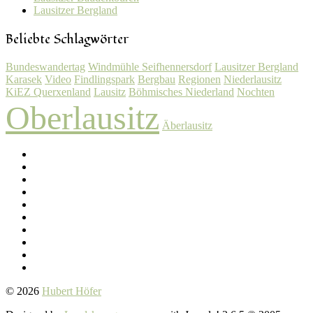
Lausitzer Bergland
Beliebte Schlagwörter
Bundeswandertag
Windmühle Seifhennersdorf
Lausitzer Bergland
Karasek
Video
Findlingspark
Bergbau
Regionen
Niederlausitz
KiEZ Querxenland
Lausitz
Böhmisches Niederland
Nochten
Oberlausitz
Äberlausitz
© 2026
Hubert Höfer