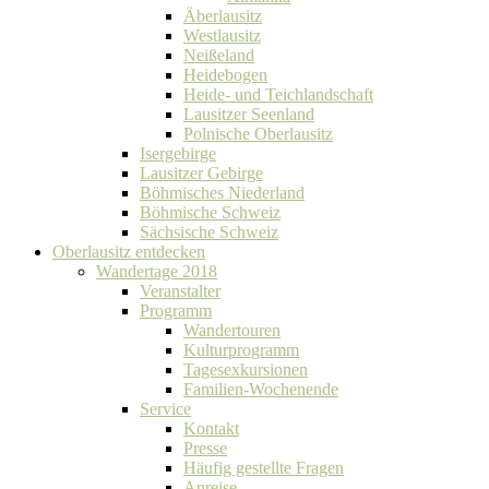
Äberlausitz
Westlausitz
Neißeland
Heidebogen
Heide- und Teichlandschaft
Lausitzer Seenland
Polnische Oberlausitz
Isergebirge
Lausitzer Gebirge
Böhmisches Niederland
Böhmische Schweiz
Sächsische Schweiz
Oberlausitz entdecken
Wandertage 2018
Veranstalter
Programm
Wandertouren
Kulturprogramm
Tagesexkursionen
Familien-Wochenende
Service
Kontakt
Presse
Häufig gestellte Fragen
Anreise