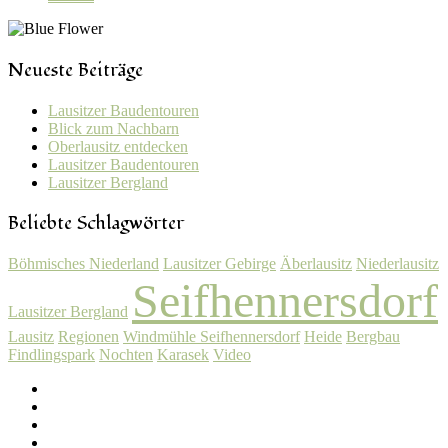
Neueste Beiträge
Lausitzer Baudentouren
Blick zum Nachbarn
Oberlausitz entdecken
Lausitzer Baudentouren
Lausitzer Bergland
Beliebte Schlagwörter
Böhmisches Niederland
Lausitzer Gebirge
Äberlausitz
Niederlausitz
Seifhennersdorf
Lausitzer Bergland
Lausitz
Regionen
Windmühle Seifhennersdorf
Heide
Bergbau
Findlingspark
Nochten
Karasek
Video