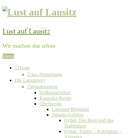
Lust auf Lausitz
Wir machen das schon
Menu
Home
An-/Abmeldung
Die Lausitz(en)
Wanderregion
Seifhennersdorf
Karaseks Revier
Oberlausitz
Lausitzer Bergland
Zittauer Gebirge
Oybin: Der Berg und das
Trabbidach
Oybin: Töpfer – Kelchstein –
Almanka