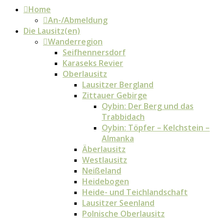
Home
An-/Abmeldung
Die Lausitz(en)
Wanderregion
Seifhennersdorf
Karaseks Revier
Oberlausitz
Lausitzer Bergland
Zittauer Gebirge
Oybin: Der Berg und das
Trabbidach
Oybin: Töpfer – Kelchstein –
Almanka
Äberlausitz
Westlausitz
Neißeland
Heidebogen
Heide- und Teichlandschaft
Lausitzer Seenland
Polnische Oberlausitz