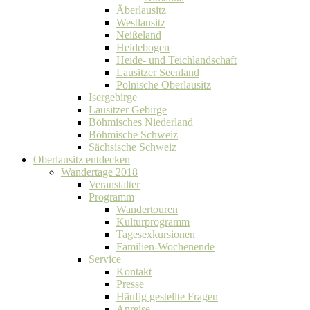
Äberlausitz
Westlausitz
Neißeland
Heidebogen
Heide- und Teichlandschaft
Lausitzer Seenland
Polnische Oberlausitz
Isergebirge
Lausitzer Gebirge
Böhmisches Niederland
Böhmische Schweiz
Sächsische Schweiz
Oberlausitz entdecken
Wandertage 2018
Veranstalter
Programm
Wandertouren
Kulturprogramm
Tagesexkursionen
Familien-Wochenende
Service
Kontakt
Presse
Häufig gestellte Fragen
Anreise